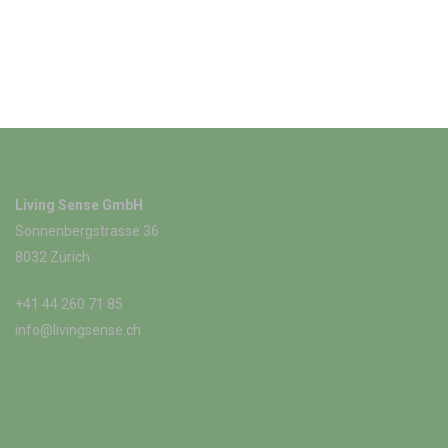
Living Sense GmbH
Sonnenbergstrasse 36
8032 Zürich
+41 44 260 71 85
info@livingsense.ch