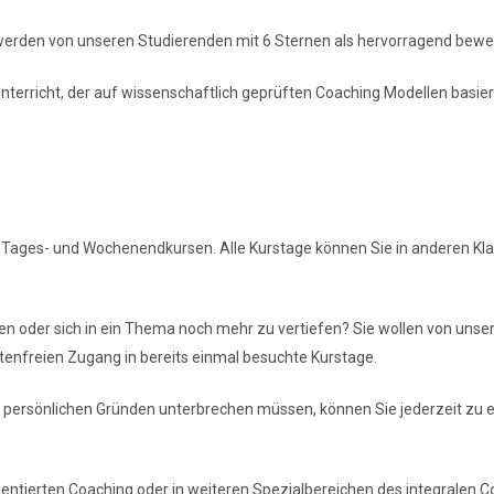
werden von unseren Studierenden mit 6 Sternen als hervorragend bewer
Unterricht, der auf wissenschaftlich geprüften Coaching Modellen basier
Tages- und Wochenendkursen. Alle Kurstage können Sie in anderen Klas
ren oder sich in ein Thema noch mehr zu vertiefen? Sie wollen von unse
stenfreien Zugang in bereits einmal besuchte Kurstage.
r persönlichen Gründen unterbrechen müssen, können Sie jederzeit zu e
entierten Coaching oder in weiteren Spezialbereichen des integralen C