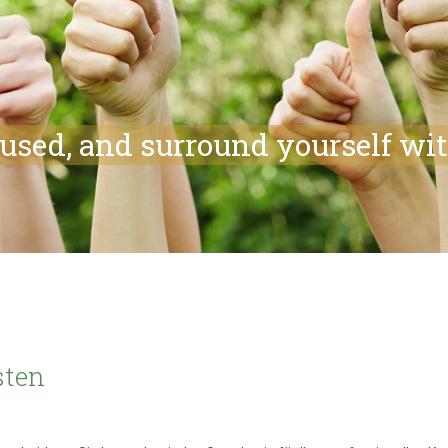
cused, and surround yourself wi
sten