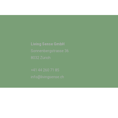
Living Sense GmbH
Sonnenbergstrasse 36
8032 Zürich
+41 44 260 71 85
info@livingsense.ch