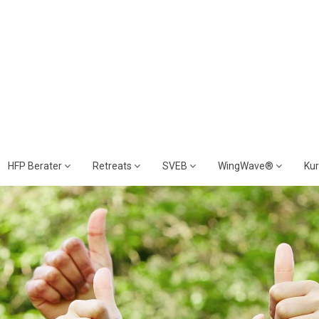
HFP Berater
Retreats
SVEB
WingWave®
Ku