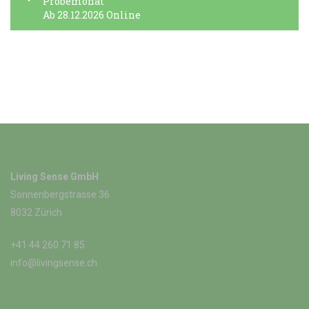
Probemonat
Ab 28.12.2026 Online
Living Sense GmbH
Sonnenbergstrasse 36
8032 Zürich
+41 44 260 71 85
info@livingsense.ch