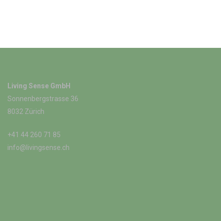
Living Sense GmbH
Sonnenbergstrasse 36
8032 Zürich
+41 44 260 71 85
info@livingsense.ch