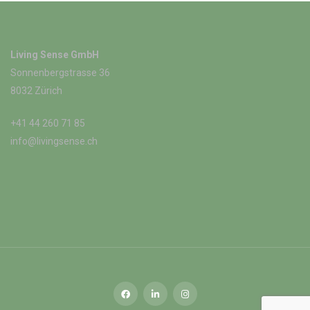
Living Sense GmbH
Sonnenbergstrasse 36
8032 Zürich
+41 44 260 71 85
info@livingsense.ch