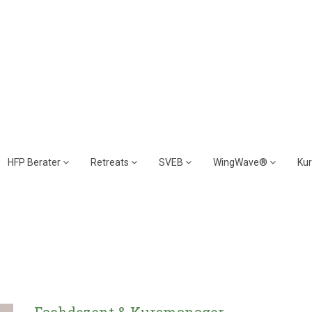
HFP Berater
Retreats
SVEB
WingWave®
Ku
Fachdozent & Kursmanager