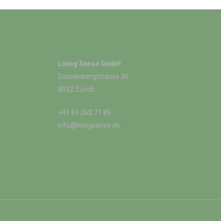
Living Sense GmbH
Sonnenbergstrasse 36
8032 Zürich
+41 44 260 71 85
info@livingsense.ch