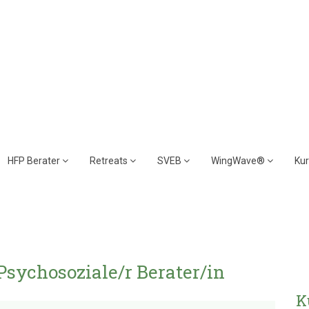
HFP Berater
Retreats
SVEB
WingWave®
Ku
Psychosoziale/r Berater/in
K