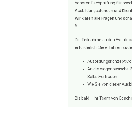
höheren Fachprüfung für psych
Ausbildungsstunden und Klient
Wir klären alle Fragen und sch
6.
Die Teilnahme an den Events is
erforderlich.
Sie erfahren zud
Ausbildungskonzept Coac
An die eidgenössische 
Selbstvertrauen
Wie Sie von dieser Ausbi
Bis bald – Ihr Team von Coachin