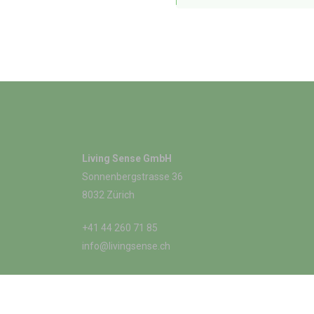
Living Sense GmbH
Sonnenbergstrasse 36
8032 Zürich
+41 44 260 71 85
info@livingsense.ch