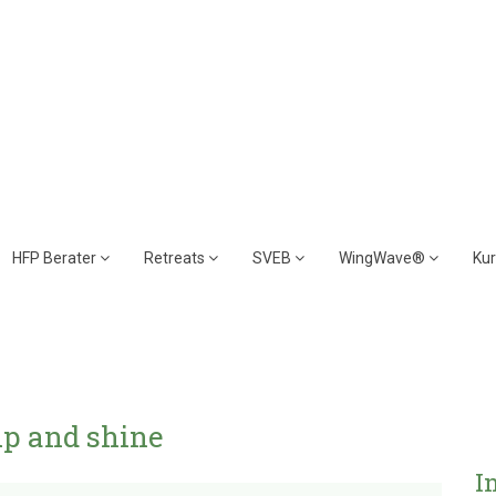
HFP Berater
Retreats
SVEB
WingWave®
Ku
up and shine
I