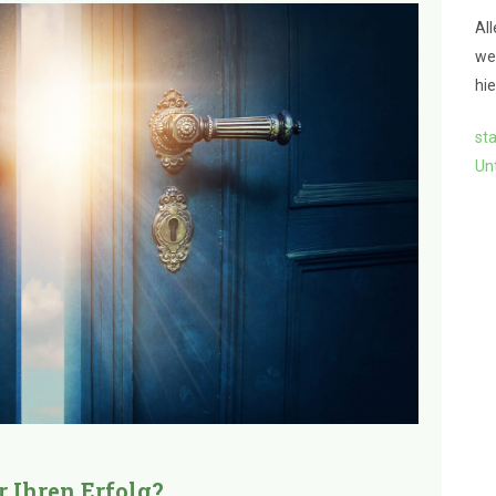
Al
we
hie
sta
Un
ür Ihren Erfolg?