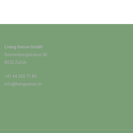
Living Sense GmbH
Sonnenbergstrasse 36
8032 Zürich
+41 44 260 71 85
info@livingsense.ch