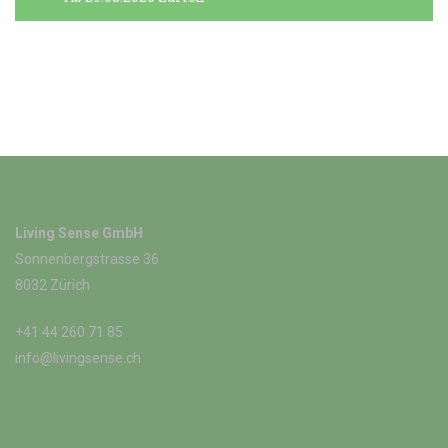
Living Sense GmbH
Sonnenbergstrasse 36
8032 Zürich
+41 44 260 71 85
info@livingsense.ch