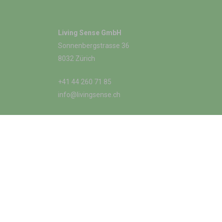
Living Sense GmbH
Sonnenbergstrasse 36
8032 Zürich
+41 44 260 71 85
info@livingsense.ch