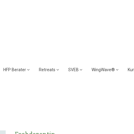
HFP Berater
Retreats
SVEB
WingWave®
Ku
Fachdozentin