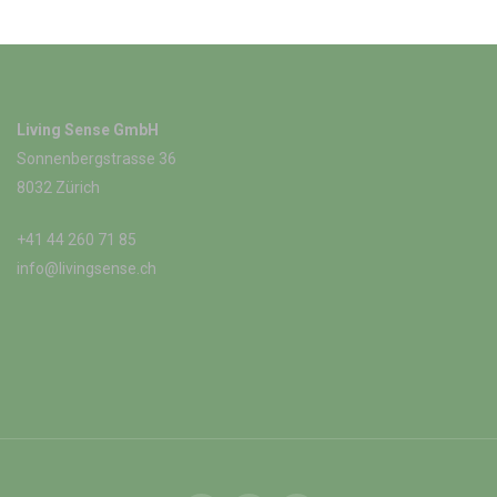
Living Sense GmbH
Sonnenbergstrasse 36
8032 Zürich
+41 44 260 71 85
info@livingsense.ch