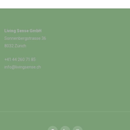
Living Sense GmbH
Sonnenbergstrasse 36
8032 Zürich
+41 44 260 71 85
info@livingsense.ch