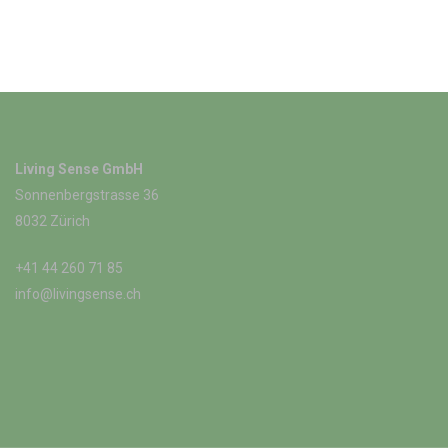
Living Sense GmbH
Sonnenbergstrasse 36
8032 Zürich
+41 44 260 71 85
info@livingsense.ch