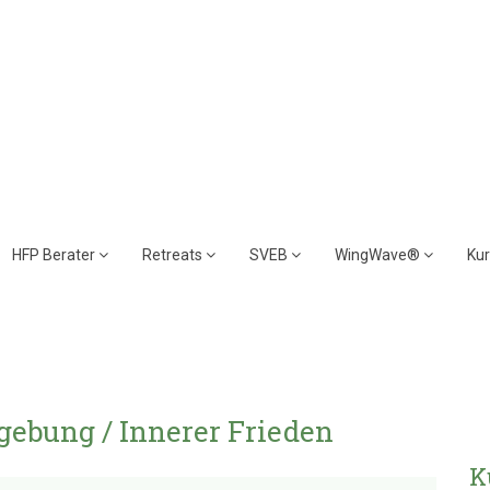
HFP Berater
Retreats
SVEB
WingWave®
Ku
gebung / Innerer Frieden
K