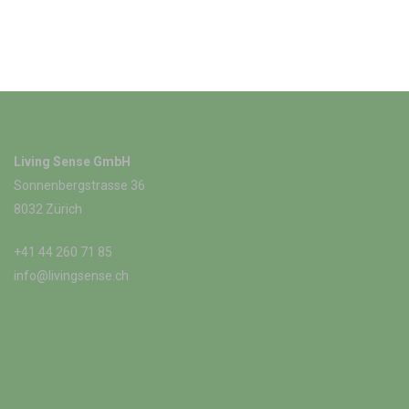
Living Sense GmbH
Sonnenbergstrasse 36
8032 Zürich
+41 44 260 71 85
info@livingsense.ch