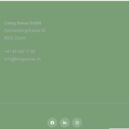
Living Sense GmbH
Sonnenbergstrasse 36
8032 Zürich
+41 44 260 71 85
info@livingsense.ch