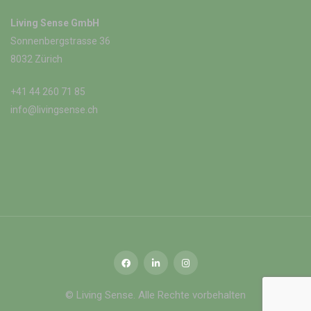
Living Sense GmbH
Sonnenbergstrasse 36
8032 Zürich
+41 44 260 71 85
info@livingsense.ch
© Living Sense. Alle Rechte vorbehalten