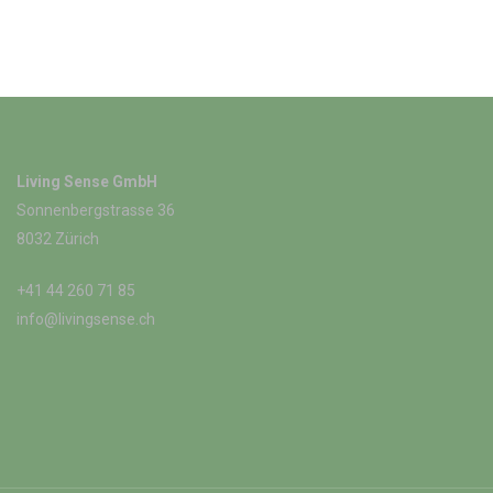
Living Sense GmbH
Sonnenbergstrasse 36
8032 Zürich
+41 44 260 71 85
info@livingsense.ch