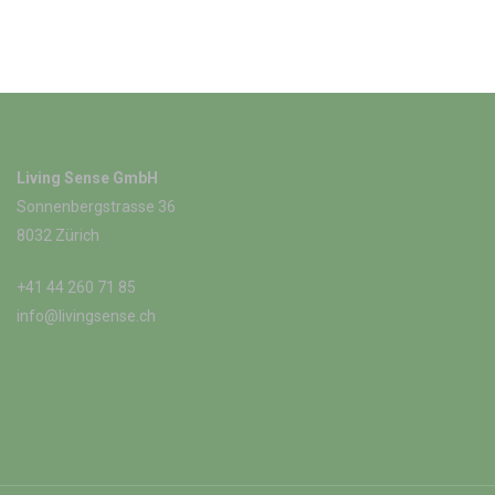
Living Sense GmbH
Sonnenbergstrasse 36
8032 Zürich
+41 44 260 71 85
info@livingsense.ch