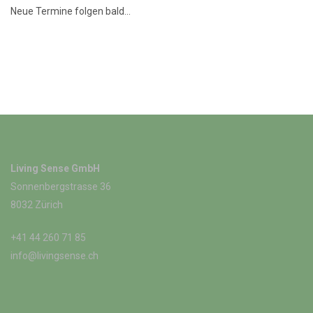
Neue Termine folgen bald...
Living Sense GmbH
Sonnenbergstrasse 36
8032 Zürich
+41 44 260 71 85
info@livingsense.ch