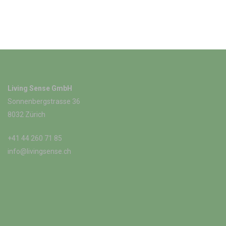
Living Sense GmbH
Sonnenbergstrasse 36
8032 Zürich
+41 44 260 71 85
info@livingsense.ch