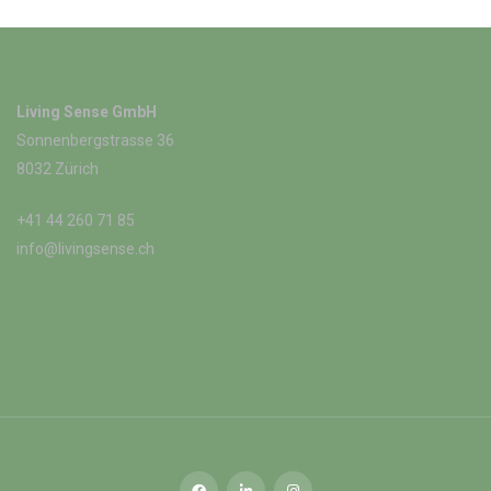
Living Sense GmbH
Sonnenbergstrasse 36
8032 Zürich
+41 44 260 71 85
info@livingsense.ch