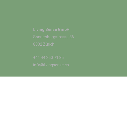
Living Sense GmbH
Sonnenbergstrasse 36
8032 Zürich
+41 44 260 71 85
info@livingsense.ch