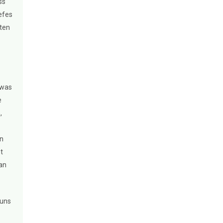
ss
iefes
iten
 was
e
,
on
t
man
 uns