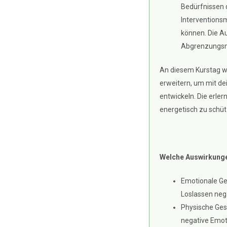
Bedürfnissen d
Interventionsm
können. Die A
Abgrenzungsme
An diesem Kurstag w
erweitern, um mit d
entwickeln. Die erler
energetisch zu schü
Welche Auswirkunge
Emotionale Ge
Loslassen neg
Physische Ges
negative Emot