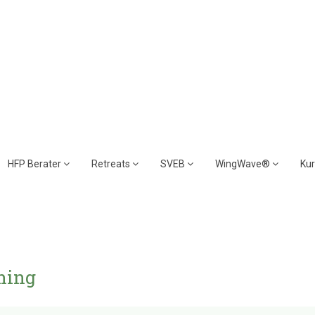
HFP Berater
Retreats
SVEB
WingWave®
Ku
hing