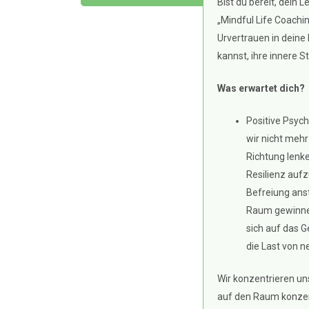
Bist du bereit, dein
„Mindful Life Coachin
Urvertrauen in deine 
kannst, ihre innere S
Was erwartet dich?
Positive Psych
wir nicht mehr
Richtung lenke
Resilienz aufz
Befreiung anst
Raum gewinnen
sich auf das G
die Last von n
Wir konzentrieren un
auf den Raum konzen