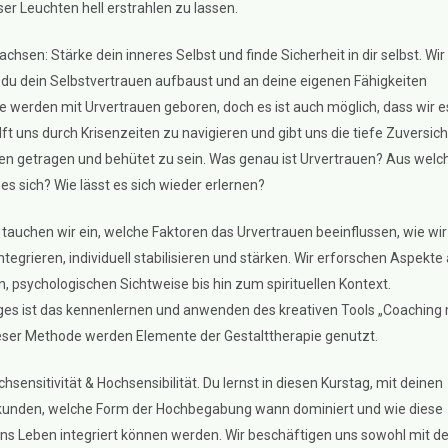
r Leuchten hell erstrahlen zu lassen.
chsen: Stärke dein inneres Selbst und finde Sicherheit in dir selbst. Wir
e du dein Selbstvertrauen aufbaust und an deine eigenen Fähigkeiten
lle werden mit Urvertrauen geboren, doch es ist auch möglich, dass wir e
ilft uns durch Krisenzeiten zu navigieren und gibt uns die tiefe Zuversich
en getragen und behütet zu sein. Was genau ist Urvertrauen? Aus welc
 es sich? Wie lässt es sich wieder erlernen?
tauchen wir ein, welche Faktoren das Urvertrauen beeinflussen, wie wir
integrieren, individuell stabilisieren und stärken. Wir erforschen Aspekte
n, psychologischen Sichtweise bis hin zum spirituellen Kontext.
es ist das kennenlernen und anwenden des kreativen Tools „Coaching 
eser Methode werden Elemente der Gestalttherapie genutzt.
chsensitivität & Hochsensibilität. Du lernst in diesen Kurstag, mit deinen
rkunden, welche Form der Hochbegabung wann dominiert und wie diese
ins Leben integriert können werden. Wir beschäftigen uns sowohl mit d