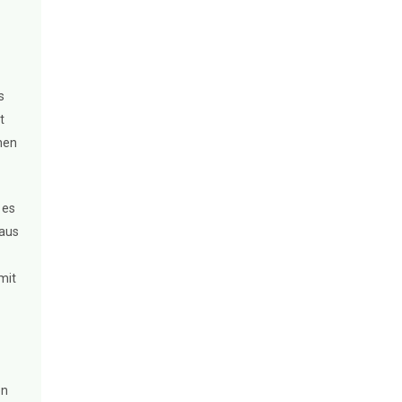
s
t
hen
 es
 aus
mit
en