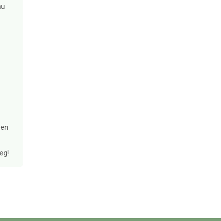
au
ben
eg!