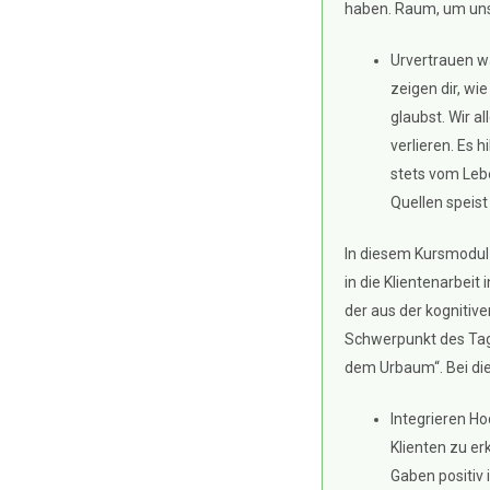
haben. Raum, um unse
Urvertrauen wa
zeigen dir, wi
glaubst. Wir a
verlieren. Es h
stets vom Leb
Quellen speist
In diesem Kursmodul 
in die Klientenarbeit 
der aus der kognitive
Schwerpunkt des Tag
dem Urbaum“. Bei di
Integrieren Ho
Klienten zu e
Gaben positiv 