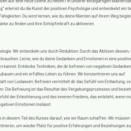
 Leben auf eine neue Ebene zu heben? In unserer einzigartigen Mastercla
g“ erlernst du die Kunst der positiven Psychologie und entwickelst ein t
Fähigkeiten. Du wirst lernen, wie du deine Klienten auf ihrem Weg begle
tärke zu finden und ihre Schöpferkraft zu aktivieren.
ologie: Wir entwickeln uns durch Reduktion. Durch das Ablösen dessen,
 brauchen. Lerne, wie du deine Gedanken und Emotionen in eine positiv
n kannst. Entdecke Techniken, die dir befreien von negativen Gedanken
ubauen und ein erfülltes Leben zu führen. Wir konzentrieren uns auf
att von Loslassen. Befreien vermittelt dir das Gefühl von Entlastung, v
. Die Befreiung ist das Resultat des Vergebungsprozesses und bezieh
efühl der Erleichterung und des inneren Friedens, das entsteht, wenn 
egativen Emotionen loslässt.
s in diesem Teil des Kurses darauf, wie wir Raum schaffen. Wir müssen
trieren, um wieder Platz für positive Erfahrungen und Beziehungen zu