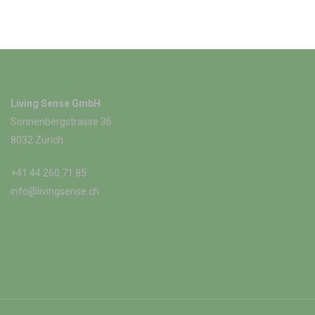
Living Sense GmbH
Sonnenbergstrasse 36
8032 Zürich
+41 44 260 71 85
info@livingsense.ch