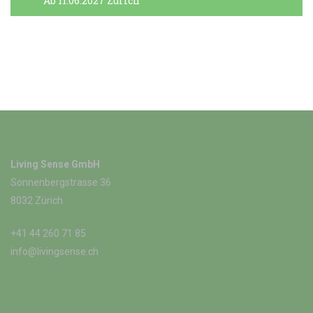
Ab 11.06.2027 Zürich
Living Sense GmbH
Sonnenbergstrasse 36
8032 Zürich
+41 44 260 71 85
info@livingsense.ch