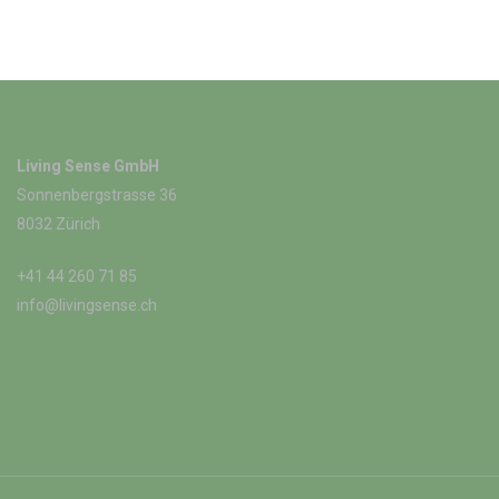
Living Sense GmbH
Sonnenbergstrasse 36
8032 Zürich
+41 44 260 71 85
info@livingsense.ch