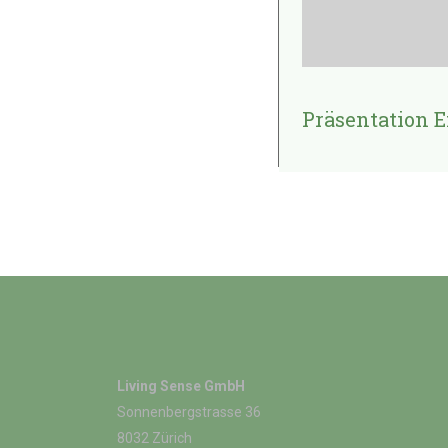
Präsentation 
Living Sense GmbH
Sonnenbergstrasse 36
8032 Zürich