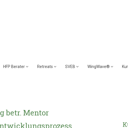
HFP Berater
Retreats
SVEB
WingWave®
Ku
g betr. Mentor
K
Entwicklungsprozess